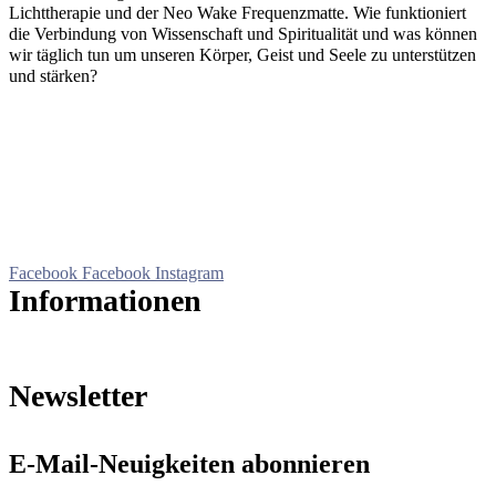
Lichttherapie und der Neo Wake Frequenzmatte. Wie funktioniert
die Verbindung von Wissenschaft und Spiritualität und was können
wir täglich tun um unseren Körper, Geist und Seele zu unterstützen
und stärken?
Der Name „
SONNderevent
“ ist Programm…in ihm steckt die
Sonne und das Besondere…denn schließlich ist Karlsruhe eine
Sonnenstadt!
Nach dem Motto „Events, die BERÜHREN und WIRKEN“ bieten
und organisieren wir Seminare und Veranstaltungen für dich zur
Fortbildung, Persönlichkeitsentwicklung, Gesundheit, Wohlstand,
Entspannung, Motivation, Erfolg und Lebensfreude.
Facebook
Facebook
Instagram
Informationen
Impressum
Datenschutz
Anmelden
Newsletter
E-Mail-Neuigkeiten abonnieren